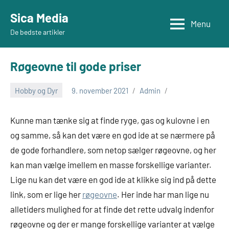
Videre
Sica Media
til
Menu
De bedste artikler
indhold
Røgeovne til gode priser
Hobby og Dyr
9. november 2021
Admin
Kunne man tænke sig at finde ryge, gas og kulovne i en
og samme, så kan det være en god ide at se nærmere på
de gode forhandlere, som netop sælger røgeovne, og her
kan man vælge imellem en masse forskellige varianter.
Lige nu kan det være en god ide at klikke sig ind på dette
link, som er lige her
røgeovne
. Her inde har man lige nu
alletiders mulighed for at finde det rette udvalg indenfor
røgeovne og der er mange forskellige varianter at vælge