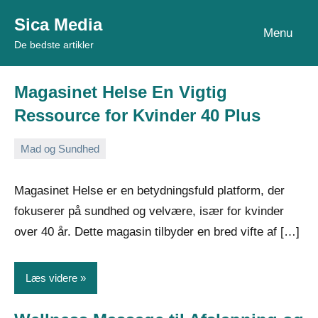
Videre
Sica Media
til
Menu
De bedste artikler
indhold
Magasinet Helse En Vigtig
Ressource for Kvinder 40 Plus
Mad og Sundhed
20.
Admin
februar
Magasinet Helse er en betydningsfuld platform, der
2026
fokuserer på sundhed og velvære, især for kvinder
over 40 år. Dette magasin tilbyder en bred vifte af […]
Læs videre