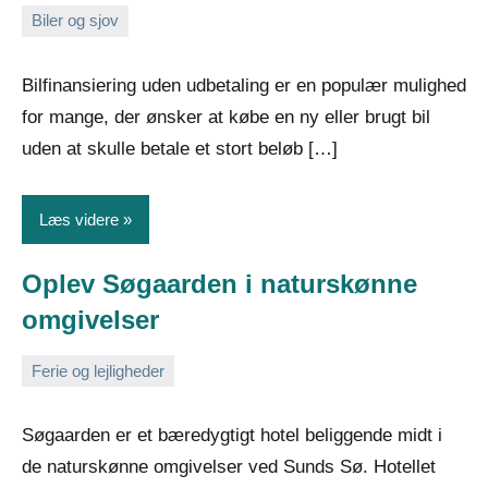
Biler og sjov
6.
Admin
februar
Bilfinansiering uden udbetaling er en populær mulighed
2026
for mange, der ønsker at købe en ny eller brugt bil
uden at skulle betale et stort beløb […]
Læs videre
Oplev Søgaarden i naturskønne
omgivelser
Ferie og lejligheder
3.
Admin
februar
Søgaarden er et bæredygtigt hotel beliggende midt i
2026
de naturskønne omgivelser ved Sunds Sø. Hotellet