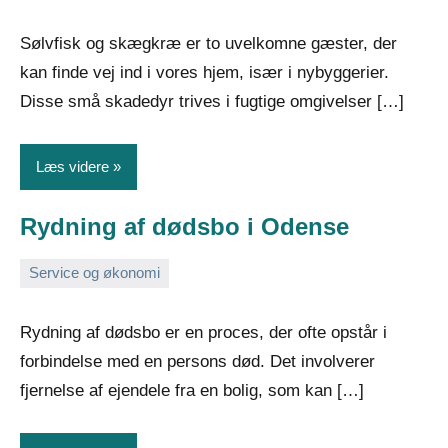
februar
Sølvfisk og skægkræ er to uvelkomne gæster, der
2026
kan finde vej ind i vores hjem, især i nybyggerier.
Disse små skadedyr trives i fugtige omgivelser […]
Læs videre
Rydning af dødsbo i Odense
Service og økonomi
13.
Admin
februar
Rydning af dødsbo er en proces, der ofte opstår i
2026
forbindelse med en persons død. Det involverer
fjernelse af ejendele fra en bolig, som kan […]