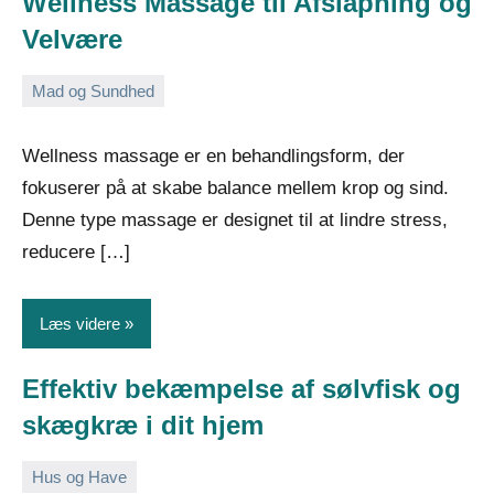
Wellness Massage til Afslapning og
Velvære
Mad og Sundhed
14.
Admin
februar
Wellness massage er en behandlingsform, der
2026
fokuserer på at skabe balance mellem krop og sind.
Denne type massage er designet til at lindre stress,
reducere […]
Læs videre
Effektiv bekæmpelse af sølvfisk og
skægkræ i dit hjem
Hus og Have
14.
Admin