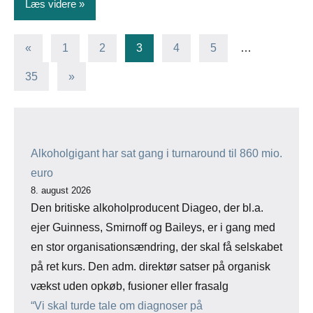
Læs videre
Indlægsinddeling
Forrige
«
1
2
3
4
5
…
indlæg
Næste
35
»
indlæg
Alkoholgigant har sat gang i turnaround til 860 mio.
euro
8. august 2026
Den britiske alkoholproducent Diageo, der bl.a.
ejer Guinness, Smirnoff og Baileys, er i gang med
en stor organisationsændring, der skal få selskabet
på ret kurs. Den adm. direktør satser på organisk
vækst uden opkøb, fusioner eller frasalg
“Vi skal turde tale om diagnoser på