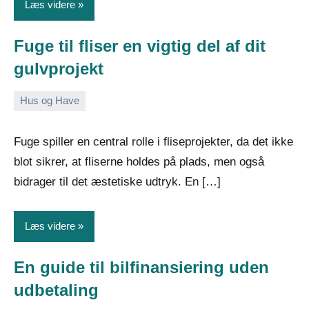
Læs videre
Fuge til fliser en vigtig del af dit
gulvprojekt
Hus og Have
8.
Admin
februar
Fuge spiller en central rolle i fliseprojekter, da det ikke
2026
blot sikrer, at fliserne holdes på plads, men også
bidrager til det æstetiske udtryk. En […]
Læs videre
En guide til bilfinansiering uden
udbetaling