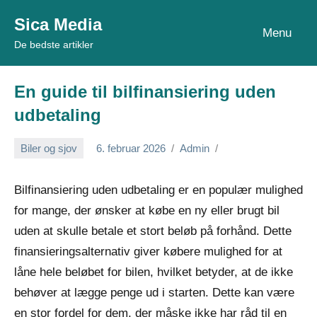
Videre
Sica Media
til
Menu
De bedste artikler
indhold
En guide til bilfinansiering uden
udbetaling
Biler og sjov
6. februar 2026
Admin
Bilfinansiering uden udbetaling er en populær mulighed
for mange, der ønsker at købe en ny eller brugt bil
uden at skulle betale et stort beløb på forhånd. Dette
finansieringsalternativ giver købere mulighed for at
låne hele beløbet for bilen, hvilket betyder, at de ikke
behøver at lægge penge ud i starten. Dette kan være
en stor fordel for dem, der måske ikke har råd til en