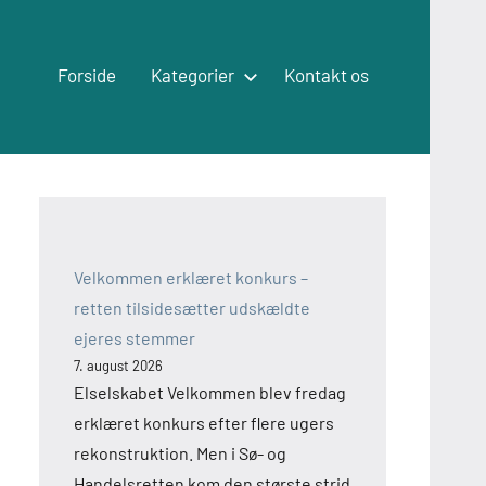
Forside
Kategorier
Kontakt os
Velkommen erklæret konkurs –
retten tilsidesætter udskældte
ejeres stemmer
7. august 2026
Elselskabet Velkommen blev fredag
erklæret konkurs efter flere ugers
rekonstruktion. Men i Sø- og
Handelsretten kom den største strid