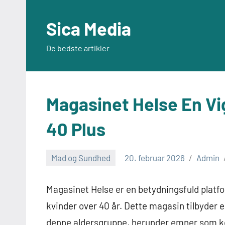
Videre
til
Sica Media
indhold
De bedste artikler
Magasinet Helse En Vi
40 Plus
Mad og Sundhed
20. februar 2026
Admin
Magasinet Helse er en betydningsfuld platfo
kvinder over 40 år. Dette magasin tilbyder en
denne aldersgruppe, herunder emner som ko