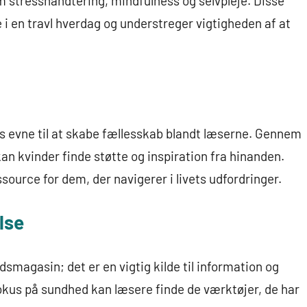
om stresshåndtering, mindfulness og selvpleje. Disse
i en travl hverdag og understreger vigtigheden af at
s evne til at skabe fællesskab blandt læserne. Gennem
kan kvinder finde støtte og inspiration fra hinanden.
ource for dem, der navigerer i livets udfordringer.
lse
smagasin; det er en vigtig kilde til information og
 fokus på sundhed kan læsere finde de værktøjer, de har