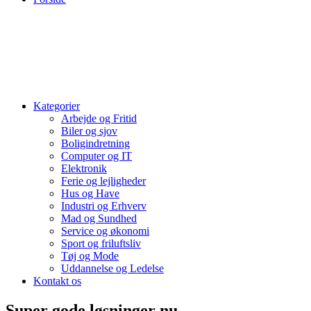
Kategorier
Arbejde og Fritid
Biler og sjov
Boligindretning
Computer og IT
Elektronik
Ferie og lejligheder
Hus og Have
Industri og Erhverv
Mad og Sundhed
Service og økonomi
Sport og friluftsliv
Tøj og Mode
Uddannelse og Ledelse
Kontakt os
Super gode løsninger nu