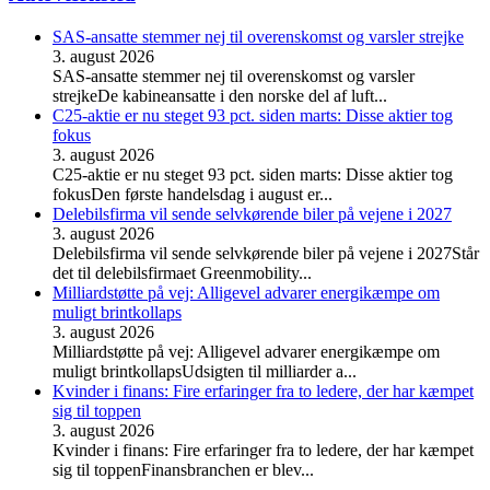
SAS-ansatte stemmer nej til overenskomst og varsler strejke
3. august 2026
SAS-ansatte stemmer nej til overenskomst og varsler
strejkeDe kabineansatte i den norske del af luft...
C25-aktie er nu steget 93 pct. siden marts: Disse aktier tog
fokus
3. august 2026
C25-aktie er nu steget 93 pct. siden marts: Disse aktier tog
fokusDen første handelsdag i august er...
Delebilsfirma vil sende selvkørende biler på vejene i 2027
3. august 2026
Delebilsfirma vil sende selvkørende biler på vejene i 2027Står
det til delebilsfirmaet Greenmobility...
Milliardstøtte på vej: Alligevel advarer energikæmpe om
muligt brintkollaps
3. august 2026
Milliardstøtte på vej: Alligevel advarer energikæmpe om
muligt brintkollapsUdsigten til milliarder a...
Kvinder i finans: Fire erfaringer fra to ledere, der har kæmpet
sig til toppen
3. august 2026
Kvinder i finans: Fire erfaringer fra to ledere, der har kæmpet
sig til toppenFinansbranchen er blev...