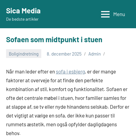
Videre
Sica Media
til
Menu
De bedste artikler
indhold
Sofaen som midtpunkt i stuen
Boligindretning
8. december 2025
Admin
Når man leder efter en
sofa i esbjerg
, er der mange
faktorer at overveje for at finde den perfekte
kombination af stil, komfort og funktionalitet. Sofaen er
ofte det centrale møbel i stuen, hvor familier samles for
at slappe af, se tv eller nyde hinandens selskab. Derfor er
det vigtigt at vælge en sofa, der ikke kun passer til
rummets æstetik, men også opfylder dagligdagens
behov.