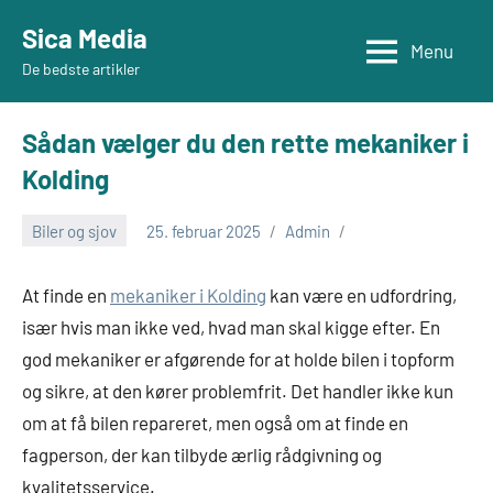
Videre
Sica Media
til
Menu
De bedste artikler
indhold
Sådan vælger du den rette mekaniker i
Kolding
Biler og sjov
25. februar 2025
Admin
At finde en
mekaniker i Kolding
kan være en udfordring,
især hvis man ikke ved, hvad man skal kigge efter. En
god mekaniker er afgørende for at holde bilen i topform
og sikre, at den kører problemfrit. Det handler ikke kun
om at få bilen repareret, men også om at finde en
fagperson, der kan tilbyde ærlig rådgivning og
kvalitetsservice.