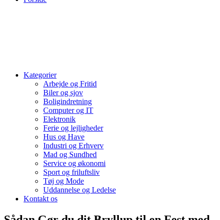
Kategorier
Arbejde og Fritid
Biler og sjov
Boligindretning
Computer og IT
Elektronik
Ferie og lejligheder
Hus og Have
Industri og Erhverv
Mad og Sundhed
Service og økonomi
Sport og friluftsliv
Tøj og Mode
Uddannelse og Ledelse
Kontakt os
Sådan Gør du dit Bryllup til en Fest med