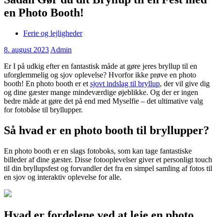
en Photo Booth!
Ferie og lejligheder
8. august 2023
Admin
Er I på udkig efter en fantastisk måde at gøre jeres bryllup til en
uforglemmelig og sjov oplevelse? Hvorfor ikke prøve en photo
booth! En photo booth er et
sjovt indslag til bryllup
, der vil give dig
og dine gæster mange mindeværdige øjeblikke. Og der er ingen
bedre måde at gøre det på end med Myselfie – det ultimative valg
for fotobåse til bryllupper.
Så hvad er en photo booth til bryllupper?
En photo booth er en slags fotoboks, som kan tage fantastiske
billeder af dine gæster. Disse fotooplevelser giver et personligt touch
til din bryllupsfest og forvandler det fra en simpel samling af fotos til
en sjov og interaktiv oplevelse for alle.
Hvad er fordelene ved at leje en photo