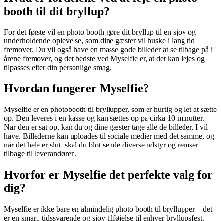
booth til dit bryllup?
For det første vil en photo booth gøre dit bryllup til en sjov og
underholdende oplevelse, som dine gæster vil huske i lang tid
fremover. Du vil også have en masse gode billeder at se tilbage på i
årene fremover, og det bedste ved Myselfie er, at det kan lejes og
tilpasses efter din personlige smag.
Hvordan fungerer Myselfie?
Myselfie er en photobooth til bryllupper, som er hurtig og let at sætte
op. Den leveres i en kasse og kan sættes op på cirka 10 minutter.
Når den er sat op, kan du og dine gæster tage alle de billeder, I vil
have. Billederne kan uploades til sociale medier med det samme, og
når det hele er slut, skal du blot sende diverse udstyr og remser
tilbage til leverandøren.
Hvorfor er Myselfie det perfekte valg for
dig?
Myselfie er ikke bare en almindelig photo booth til bryllupper – det
er en smart, tidssvarende og sjov tilføjelse til enhver bryllupsfest.