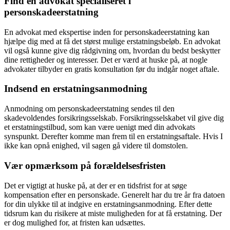
Find en advokat specialiseret i
personskadeerstatning
En advokat med ekspertise inden for personskadeerstatning kan
hjælpe dig med at få det størst mulige erstatningsbeløb. En advokat
vil også kunne give dig rådgivning om, hvordan du bedst beskytter
dine rettigheder og interesser. Det er værd at huske på, at nogle
advokater tilbyder en gratis konsultation før du indgår noget aftale.
Indsend en erstatningsanmodning
Anmodning om personskadeerstatning sendes til den
skadevoldendes forsikringsselskab. Forsikringsselskabet vil give dig
et erstatningstilbud, som kan være uenigt med din advokats
synspunkt. Derefter komme man frem til en erstatningsaftale. Hvis I
ikke kan opnå enighed, vil sagen gå videre til domstolen.
Vær opmærksom på forældelsesfristen
Det er vigtigt at huske på, at der er en tidsfrist for at søge
kompensation efter en personskade. Generelt har du tre år fra datoen
for din ulykke til at indgive en erstatningsanmodning. Efter dette
tidsrum kan du risikere at miste muligheden for at få erstatning. Der
er dog mulighed for, at fristen kan udsættes.