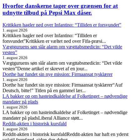
Hvorfor danskerne tager over grænsen for at
udnytte tilbud på Pepsi Max dåser.
Kritikken hagler ned over Infantino: “Tilliden er forsvundet”
1. august 2026
Kritikken hagler ned over Infantino: “Tilliden er
forsvundet”Kritikken er væltet ned over Fifa-præsi...
Vægtguruens søn slår alarm om vægttabsmedicin: “Det vilde
vesten”
1. august 2026
Vægtguruens søn slår alarm om vægttabsmedicin: “Det vilde
vesten”Denne artikel er skrevet af en jour...
Dorthe har fundet sin nye mission: Firmaansat tysklærer
1. august 2026
Dorthe har fundet sin nye mission: Firmaansat tysklærer“Auf
Deutsch, bitte!” Titlen på en gammel lær...
LA bakker op om hasteindkaldelse af Folketinget – nødvendige
mandater på plads
1. august 2026
LA bakker op om hasteindkaldelse af Folketinget – nødvendige
mandater på pladsLiberal Alliance støtt...
Reddit-aktien i historisk kursfald
1. august 2026
Reddit-aktien i historisk kursfaldReddit-aktien har haft en yderst
volatil fremfærd, siden den debut...