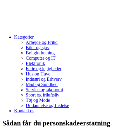
Kategorier
Arbejde og Fritid
Biler og sjov
Boligindretning
Computer og IT
Elektronik
Ferie og lejligheder
Hus og Have
Industri og Erhverv
Mad og Sundhed
Service og økonomi
Sport og friluftsliv
Tøj og Mode
Uddannelse og Ledelse
Kontakt os
Sådan får du personskadeerstatning