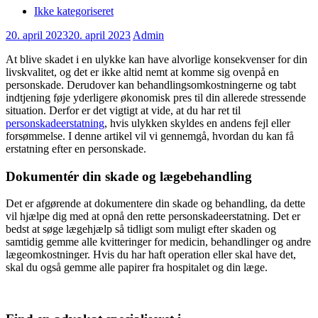
Ikke kategoriseret
20. april 2023
20. april 2023
Admin
At blive skadet i en ulykke kan have alvorlige konsekvenser for din
livskvalitet, og det er ikke altid nemt at komme sig ovenpå en
personskade. Derudover kan behandlingsomkostningerne og tabt
indtjening føje yderligere økonomisk pres til din allerede stressende
situation. Derfor er det vigtigt at vide, at du har ret til
personskadeerstatning
, hvis ulykken skyldes en andens fejl eller
forsømmelse. I denne artikel vil vi gennemgå, hvordan du kan få
erstatning efter en personskade.
Dokumentér din skade og lægebehandling
Det er afgørende at dokumentere din skade og behandling, da dette
vil hjælpe dig med at opnå den rette personskadeerstatning. Det er
bedst at søge lægehjælp så tidligt som muligt efter skaden og
samtidig gemme alle kvitteringer for medicin, behandlinger og andre
lægeomkostninger. Hvis du har haft operation eller skal have det,
skal du også gemme alle papirer fra hospitalet og din læge.