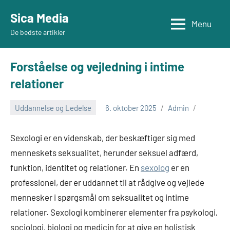
Videre
Sica Media
til
Menu
De bedste artikler
indhold
Forståelse og vejledning i intime
relationer
Uddannelse og Ledelse
6. oktober 2025
Admin
Sexologi er en videnskab, der beskæftiger sig med
menneskets seksualitet, herunder seksuel adfærd,
funktion, identitet og relationer. En
sexolog
er en
professionel, der er uddannet til at rådgive og vejlede
mennesker i spørgsmål om seksualitet og intime
relationer. Sexologi kombinerer elementer fra psykologi,
sociologi, biologi og medicin for at give en holistisk