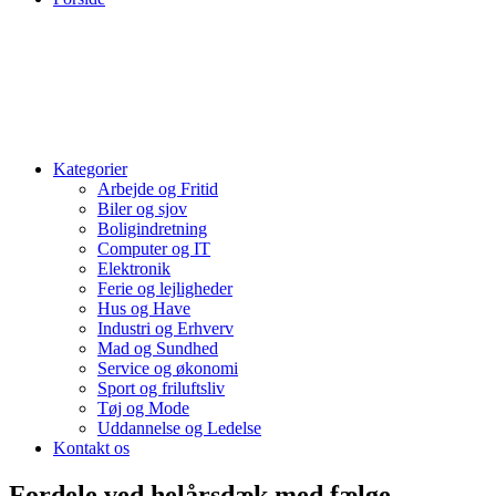
Kategorier
Arbejde og Fritid
Biler og sjov
Boligindretning
Computer og IT
Elektronik
Ferie og lejligheder
Hus og Have
Industri og Erhverv
Mad og Sundhed
Service og økonomi
Sport og friluftsliv
Tøj og Mode
Uddannelse og Ledelse
Kontakt os
Fordele ved helårsdæk med fælge