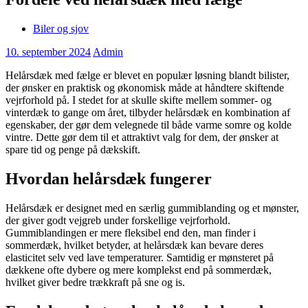
Biler og sjov
10. september 2024
Admin
Helårsdæk med fælge er blevet en populær løsning blandt bilister,
der ønsker en praktisk og økonomisk måde at håndtere skiftende
vejrforhold på. I stedet for at skulle skifte mellem sommer- og
vinterdæk to gange om året, tilbyder helårsdæk en kombination af
egenskaber, der gør dem velegnede til både varme somre og kolde
vintre. Dette gør dem til et attraktivt valg for dem, der ønsker at
spare tid og penge på dækskift.
Hvordan helårsdæk fungerer
Helårsdæk er designet med en særlig gummiblanding og et mønster,
der giver godt vejgreb under forskellige vejrforhold.
Gummiblandingen er mere fleksibel end den, man finder i
sommerdæk, hvilket betyder, at helårsdæk kan bevare deres
elasticitet selv ved lave temperaturer. Samtidig er mønsteret på
dækkene ofte dybere og mere komplekst end på sommerdæk,
hvilket giver bedre trækkraft på sne og is.