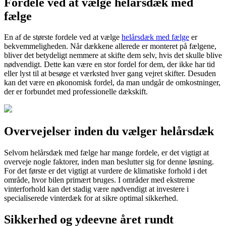
Fordele ved at vælge helårsdæk med
fælge
En af de største fordele ved at vælge
helårsdæk med fælge
er
bekvemmeligheden. Når dækkene allerede er monteret på fælgene,
bliver det betydeligt nemmere at skifte dem selv, hvis det skulle blive
nødvendigt. Dette kan være en stor fordel for dem, der ikke har tid
eller lyst til at besøge et værksted hver gang vejret skifter. Desuden
kan det være en økonomisk fordel, da man undgår de omkostninger,
der er forbundet med professionelle dækskift.
Overvejelser inden du vælger helårsdæk
Selvom helårsdæk med fælge har mange fordele, er det vigtigt at
overveje nogle faktorer, inden man beslutter sig for denne løsning.
For det første er det vigtigt at vurdere de klimatiske forhold i det
område, hvor bilen primært bruges. I områder med ekstreme
vinterforhold kan det stadig være nødvendigt at investere i
specialiserede vinterdæk for at sikre optimal sikkerhed.
Sikkerhed og ydeevne året rundt