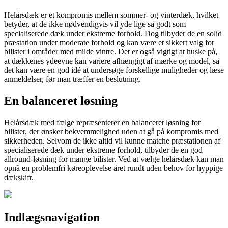
Helårsdæk er et kompromis mellem sommer- og vinterdæk, hvilket
betyder, at de ikke nødvendigvis vil yde lige så godt som
specialiserede dæk under ekstreme forhold. Dog tilbyder de en solid
præstation under moderate forhold og kan være et sikkert valg for
bilister i områder med milde vintre. Det er også vigtigt at huske på,
at dækkenes ydeevne kan variere afhængigt af mærke og model, så
det kan være en god idé at undersøge forskellige muligheder og læse
anmeldelser, før man træffer en beslutning.
En balanceret løsning
Helårsdæk med fælge repræsenterer en balanceret løsning for
bilister, der ønsker bekvemmelighed uden at gå på kompromis med
sikkerheden. Selvom de ikke altid vil kunne matche præstationen af
specialiserede dæk under ekstreme forhold, tilbyder de en god
allround-løsning for mange bilister. Ved at vælge helårsdæk kan man
opnå en problemfri køreoplevelse året rundt uden behov for hyppige
dækskift.
Indlægsnavigation