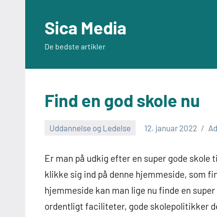
Videre
til
Sica Media
indhold
De bedste artikler
Find en god skole nu
Uddannelse og Ledelse
12. januar 2022
A
Er man på udkig efter en super gode skole ti
klikke sig ind på denne hjemmeside, som fi
hjemmeside kan man lige nu finde en super 
ordentligt faciliteter, gode skolepolitikker d