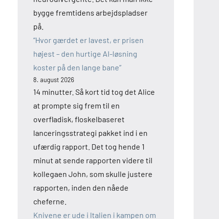
bygge fremtidens arbejdspladser
på.
“Hvor gærdet er lavest, er prisen
højest – den hurtige AI-løsning
koster på den lange bane”
8. august 2026
14 minutter. Så kort tid tog det Alice
at prompte sig frem til en
overfladisk, floskelbaseret
lanceringsstrategi pakket ind i en
ufærdig rapport. Det tog hende 1
minut at sende rapporten videre til
kollegaen John, som skulle justere
rapporten, inden den nåede
cheferne.
Knivene er ude i Italien i kampen om