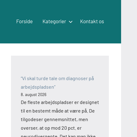
Forside
Kategorier
Kontakt os
“Vi skal turde tale om diagnoser på
arbejdspladsen”
8. august 2026
De fleste arbejdspladser er designet
til en bestemt måde at være på. De
tilgodeser gennemsnittet, men
overser, at op mod 20 pct. er
neurodivergente. Det kan man ikke