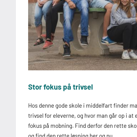
Stor fokus på trivsel
Hos denne gode skole i middelfart finder ma
trivsel for eleverne, og hvor man går op i at
fokus på mobning. Find derfor den rette sko
og find den rette løsning her og nu.