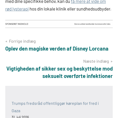
med dine specifikke behov, kan du
få mere at vide om
rød lysterapi
hos din lokale klinik eller sundhedsudbyder.
Indlægsnavigation
Forrige indlæg
Oplev den magiske verden af Disney Lorcana
Næste indlæg
Vigtigheden af sikker sex og beskyttelse mod
seksuelt overførte infektioner
Trumps fredsråd offentliggør køreplan for fred i
Gaza
31. juli 2026