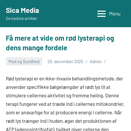
Videre
Sica Media
til
Menu
De bedste artikler
indhold
Få mere at vide om rød lysterapi og
dens mange fordele
Mad og Sundhed
29. december 2025
Admin
Rød lysterapi er en ikke-invasiv behandlingsmetode, der
anvender specifikke bølgelængder af rødt lys til at
stimulere cellernes aktivitet og fremme heling. Denne
terapi fungerer ved at træde ind i cellernes mitokondrier,
som er ansvarlige for at producere energi i cellerne. Når
rødt lys trænger ind i huden, øger det produktionen af
ATP (adenosintrifosfat), hvilket giver cellerne den