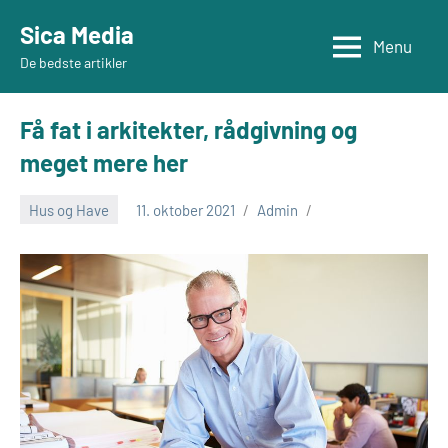
Videre
Sica Media
til
Menu
De bedste artikler
indhold
Få fat i arkitekter, rådgivning og
meget mere her
Hus og Have
11. oktober 2021
Admin